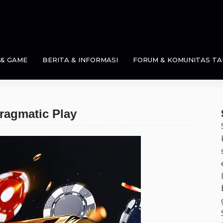
 & GAME
BERITA & INFORMASI
FORUM & KOMUNITAS T
ragmatic Play