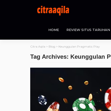
HOME
REVIEW SITUS TARUHAN
Citra Aqila
>
Blog
>
Keunggulan Pragmatic Play
Tag Archives: Keunggulan P