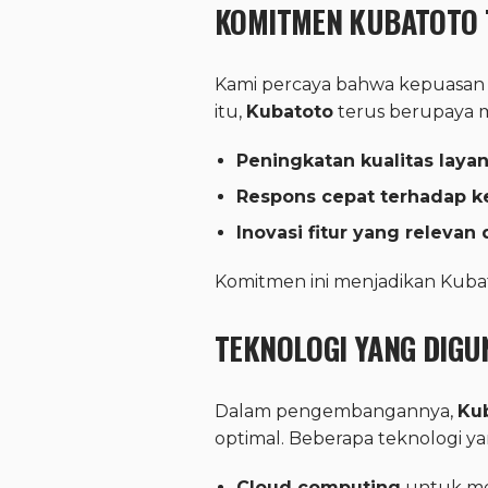
KOMITMEN KUBATOTO
Kami percaya bahwa kepuasan 
itu,
Kubatoto
terus berupaya m
Peningkatan kualitas laya
Respons cepat terhadap 
Inovasi fitur yang releva
Komitmen ini menjadikan Kuba
TEKNOLOGI YANG DIG
Dalam pengembangannya,
Ku
optimal. Beberapa teknologi y
Cloud computing
untuk men