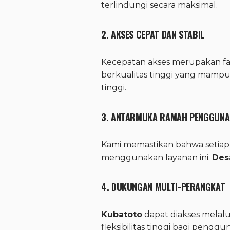
terlindungi secara maksimal.
2. AKSES CEPAT DAN STABIL
Kecepatan akses merupakan fa
berkualitas tinggi yang mam
tinggi.
3. ANTARMUKA RAMAH PENGGUNA
Kami memastikan bahwa setia
menggunakan layanan ini.
Des
4. DUKUNGAN MULTI-PERANGKAT
Kubatoto
dapat diakses melalu
fleksibilitas tinggi bagi pen