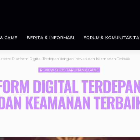
 & GAME
BERITA & INFORMASI
FORUM & KOMUNITAS T
atoto: Platform Digital Terdepan dengan Inovasi dan Keamanan Terbaik
REVIEW SITUS TARUHAN & GAME
FORM DIGITAL TERDEPAN
DAN KEAMANAN TERBAI