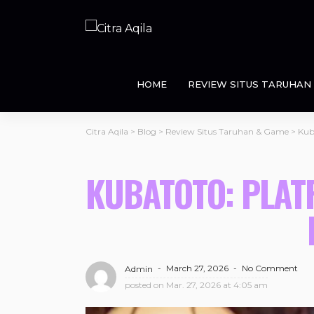
HOME
REVIEW SITUS TARUHAN
Citra Aqila
>
Blog
>
Review Situs Taruhan & Game
>
Kub
KUBATOTO: PLAT
March 27, 2026
No Comment
Admin
posted on
Mar. 27, 2026 at 4:05 am