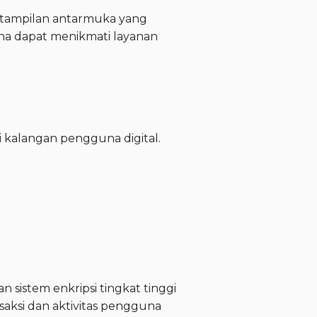
tampilan antarmuka yang
guna dapat menikmati layanan
i kalangan pengguna digital.
sistem enkripsi tingkat tinggi
saksi dan aktivitas pengguna