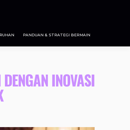
ARUHAN
PANDUAN & STRATEGI BERMAIN
 DENGAN INOVASI
K