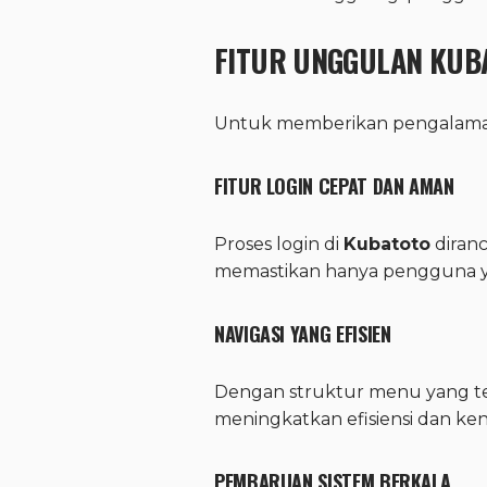
FITUR UNGGULAN KUBA
Untuk memberikan pengalaman 
FITUR LOGIN CEPAT DAN AMAN
Proses login di
Kubatoto
diran
memastikan hanya pengguna y
NAVIGASI YANG EFISIEN
Dengan struktur menu yang te
meningkatkan efisiensi dan 
PEMBARUAN SISTEM BERKALA