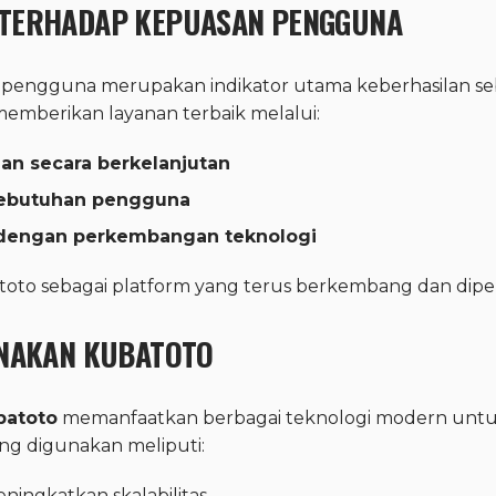
 TERHADAP KEPUASAN PENGGUNA
pengguna merupakan indikator utama keberhasilan se
emberikan layanan terbaik melalui:
nan secara berkelanjutan
kebutuhan pengguna
n dengan perkembangan teknologi
toto sebagai platform yang terus berkembang dan dip
UNAKAN KUBATOTO
batoto
memanfaatkan berbagai teknologi modern unt
ang digunakan meliputi:
ingkatkan skalabilitas