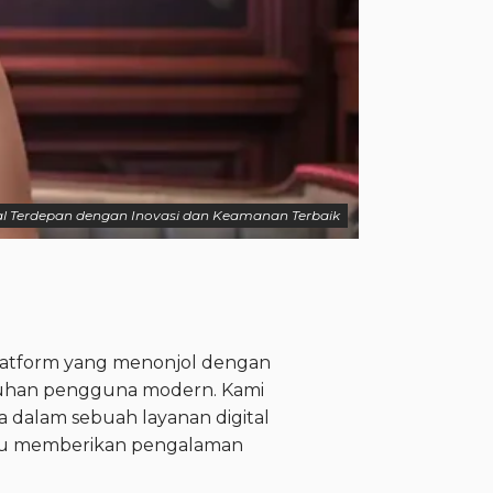
tal Terdepan dengan Inovasi dan Keamanan Terbaik
 platform yang menonjol dengan
tuhan pengguna modern. Kami
dalam sebuah layanan digital
mpu memberikan pengalaman