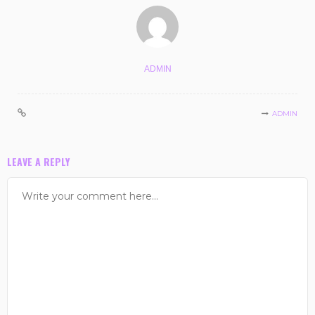
ADMIN
ADMIN
LEAVE A REPLY