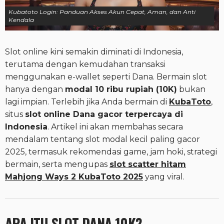
Kubatoto Login: Panduan Akses Akun Cepat, Aman, dan Anti
Kendala
Slot online kini semakin diminati di Indonesia,
terutama dengan kemudahan transaksi
menggunakan e-wallet seperti Dana. Bermain slot
hanya dengan
modal 10 ribu rupiah (10K)
bukan
lagi impian. Terlebih jika Anda bermain di
KubaToto
,
situs
slot online Dana gacor terpercaya di
Indonesia
. Artikel ini akan membahas secara
mendalam tentang slot modal kecil paling gacor
2025, termasuk rekomendasi game, jam hoki, strategi
bermain, serta mengupas
slot scatter hitam
Mahjong Ways 2 KubaToto 2025
yang viral.
APA ITU SLOT DANA 10K?