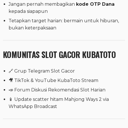
Jangan pernah membagikan
kode OTP Dana
kepada siapapun
Tetapkan target harian: bermain untuk hiburan,
bukan keterpaksaan
KOMUNITAS SLOT GACOR KUBATOTO
🔗 Grup Telegram Slot Gacor
🎥 TikTok & YouTube KubaToto Stream
📣 Forum Diskusi Rekomendasi Slot Harian
📱 Update scatter hitam Mahjong Ways 2 via
WhatsApp Broadcast