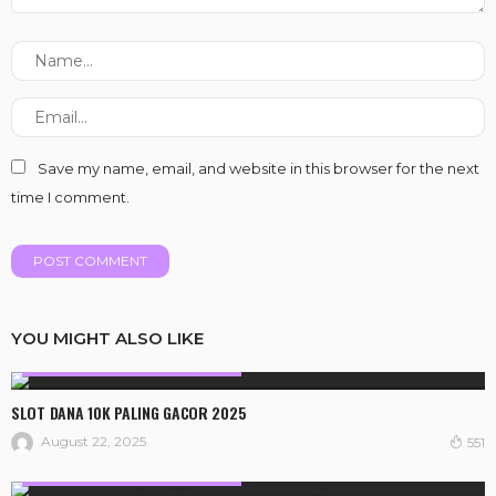
Save my name, email, and website in this browser for the next
time I comment.
YOU MIGHT ALSO LIKE
REVIEW SITUS TARUHAN & GAME
SLOT DANA 10K PALING GACOR 2025
August 22, 2025
551
REVIEW SITUS TARUHAN & GAME