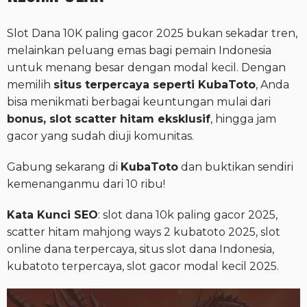
Slot Dana 10K paling gacor 2025 bukan sekadar tren,
melainkan peluang emas bagi pemain Indonesia
untuk menang besar dengan modal kecil. Dengan
memilih
situs terpercaya seperti KubaToto
, Anda
bisa menikmati berbagai keuntungan mulai dari
bonus, slot scatter hitam eksklusif
, hingga jam
gacor yang sudah diuji komunitas.
Gabung sekarang di
KubaToto
dan buktikan sendiri
kemenanganmu dari 10 ribu!
Kata Kunci SEO
: slot dana 10k paling gacor 2025,
scatter hitam mahjong ways 2 kubatoto 2025, slot
online dana terpercaya, situs slot dana Indonesia,
kubatoto terpercaya, slot gacor modal kecil 2025.