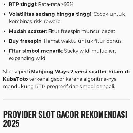
RTP tinggi
: Rata-rata >95%
Volatilitas sedang hingga tinggi
: Cocok untuk
kombinasi risk-reward
Mudah scatter
: Fitur freespin muncul cepat
Buy freespin
: Hemat waktu untuk fitur bonus
Fitur simbol menarik
: Sticky wild, multiplier,
expanding wild
Slot seperti
Mahjong Ways 2 versi scatter hitam di
KubaToto
terkenal gacor karena algoritma-nya
mendukung RTP progresif dan simbol pengali.
PROVIDER SLOT GACOR REKOMENDASI
2025