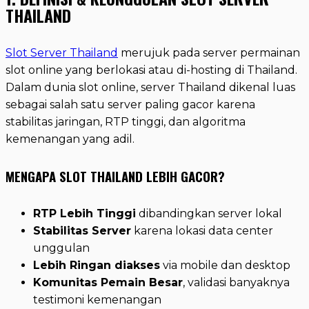
THAILAND
Slot Server Thailand
merujuk pada server permainan
slot online yang berlokasi atau di-hosting di Thailand.
Dalam dunia slot online, server Thailand dikenal luas
sebagai salah satu server paling gacor karena
stabilitas jaringan, RTP tinggi, dan algoritma
kemenangan yang adil.
MENGAPA SLOT THAILAND LEBIH GACOR?
RTP Lebih Tinggi
dibandingkan server lokal
Stabilitas Server
karena lokasi data center
unggulan
Lebih Ringan diakses
via mobile dan desktop
Komunitas Pemain Besar
, validasi banyaknya
testimoni kemenangan