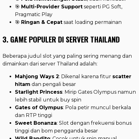
🎯
Multi-Provider Support
seperti PG Soft,
Pragmatic Play
🎯
Ringan & Cepat
saat loading permainan
3. GAME POPULER DI SERVER THAILAND
Beberapa judul slot yang paling sering menang dan
dimainkan dari server Thailand adalah:
Mahjong Ways 2
: Dikenal karena fitur
scatter
hitam
dan pengali besar
Starlight Princess
: Mirip Gates Olympus namun
lebih stabil untuk buy spin
Gates of Olympus
: Pola petir muncul berkala
dan RTP tinggi
Sweet Bonanza
: Slot dengan frekuensi bonus
tinggi dan bom pengganda besar
Wild Bandito
: Cocok untuk spin manual