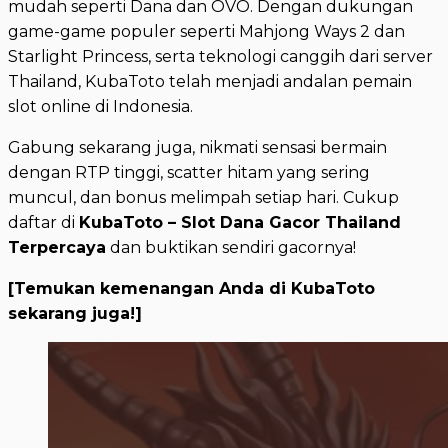
mudah seperti Dana dan OVO. Dengan dukungan
game-game populer seperti Mahjong Ways 2 dan
Starlight Princess, serta teknologi canggih dari server
Thailand, KubaToto telah menjadi andalan pemain
slot online di Indonesia.
Gabung sekarang juga, nikmati sensasi bermain
dengan RTP tinggi, scatter hitam yang sering
muncul, dan bonus melimpah setiap hari. Cukup
daftar di
KubaToto – Slot Dana Gacor Thailand
Terpercaya
dan buktikan sendiri gacornya!
[Temukan kemenangan Anda di KubaToto
sekarang juga!]