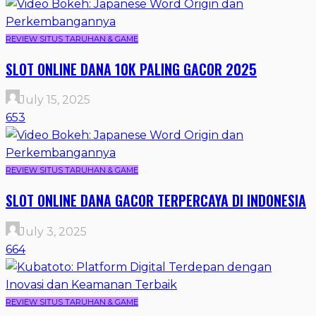
REVIEW SITUS TARUHAN & GAME
SLOT ONLINE DANA 10K PALING GACOR 2025
July 15, 2025
653
REVIEW SITUS TARUHAN & GAME
SLOT ONLINE DANA GACOR TERPERCAYA DI INDONESIA
July 3, 2025
664
REVIEW SITUS TARUHAN & GAME