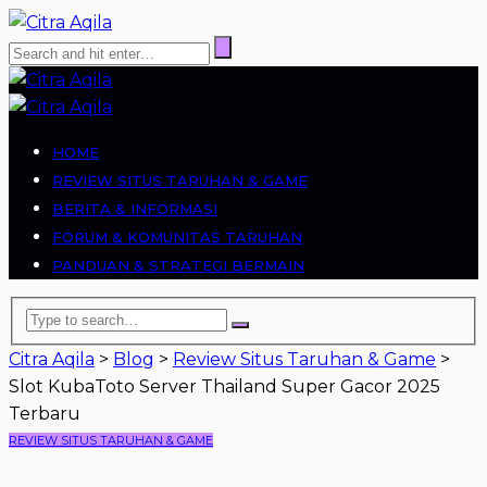
HOME
REVIEW SITUS TARUHAN & GAME
BERITA & INFORMASI
FORUM & KOMUNITAS TARUHAN
PANDUAN & STRATEGI BERMAIN
Citra Aqila
>
Blog
>
Review Situs Taruhan & Game
>
Slot KubaToto Server Thailand Super Gacor 2025
Terbaru
REVIEW SITUS TARUHAN & GAME