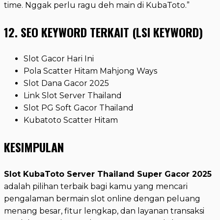
time. Nggak perlu ragu deh main di KubaToto.”
12. SEO KEYWORD TERKAIT (LSI KEYWORD)
Slot Gacor Hari Ini
Pola Scatter Hitam Mahjong Ways
Slot Dana Gacor 2025
Link Slot Server Thailand
Slot PG Soft Gacor Thailand
Kubatoto Scatter Hitam
KESIMPULAN
Slot KubaToto Server Thailand Super Gacor 2025
adalah pilihan terbaik bagi kamu yang mencari
pengalaman bermain slot online dengan peluang
menang besar, fitur lengkap, dan layanan transaksi