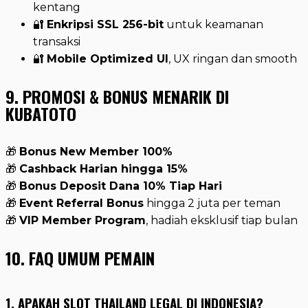
kentang
🔐
Enkripsi SSL 256-bit
untuk keamanan
transaksi
🔐
Mobile Optimized UI
, UX ringan dan smooth
9. PROMOSI & BONUS MENARIK DI
KUBATOTO
🎁
Bonus New Member 100%
🎁
Cashback Harian hingga 15%
🎁
Bonus Deposit Dana 10% Tiap Hari
🎁
Event Referral Bonus
hingga 2 juta per teman
🎁
VIP Member Program
, hadiah eksklusif tiap bulan
10. FAQ UMUM PEMAIN
1. APAKAH SLOT THAILAND LEGAL DI INDONESIA?