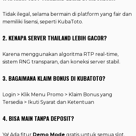
Tidak ilegal, selama bermain di platform yang fair dan
memiliki lisensi, seperti KubaToto.
2. KENAPA SERVER THAILAND LEBIH GACOR?
Karena menggunakan algoritma RTP real-time,
sistem RNG transparan, dan koneksi server stabil.
3. BAGAIMANA KLAIM BONUS DI KUBATOTO?
Login > Klik Menu Promo > Klaim Bonus yang
Tersedia > Ikuti Syarat dan Ketentuan
4. BISA MAIN TANPA DEPOSIT?
Ya! Ada fitur
Demo Mode
gratis untuk semua slot.