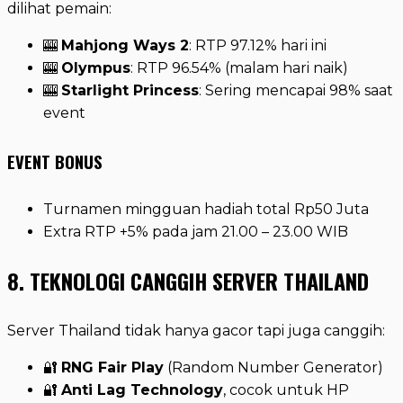
dilihat pemain:
🎰
Mahjong Ways 2
: RTP 97.12% hari ini
🎰
Olympus
: RTP 96.54% (malam hari naik)
🎰
Starlight Princess
: Sering mencapai 98% saat
event
EVENT BONUS
Turnamen mingguan hadiah total Rp50 Juta
Extra RTP +5% pada jam 21.00 – 23.00 WIB
8. TEKNOLOGI CANGGIH SERVER THAILAND
Server Thailand tidak hanya gacor tapi juga canggih:
🔐
RNG Fair Play
(Random Number Generator)
🔐
Anti Lag Technology
, cocok untuk HP